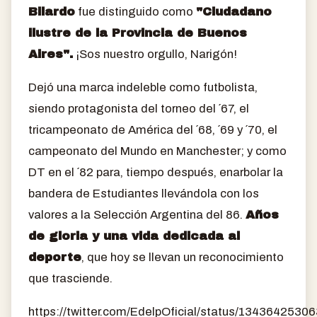
Bilardo
fue distinguido como
"Ciudadano
ilustre de la Provincia de Buenos
Aires".
¡Sos nuestro orgullo, Narigón!
Dejó una marca indeleble como futbolista,
siendo protagonista del torneo del ´67, el
tricampeonato de América del ´68, ´69 y ´70, el
campeonato del Mundo en Manchester; y como
DT en el ´82 para, tiempo después, enarbolar la
bandera de Estudiantes llevándola con los
valores a la Selección Argentina del 86.
Años
de gloria y una vida dedicada al
deporte
, que hoy se llevan un reconocimiento
que trasciende.
https://twitter.com/EdelpOficial/status/134364253