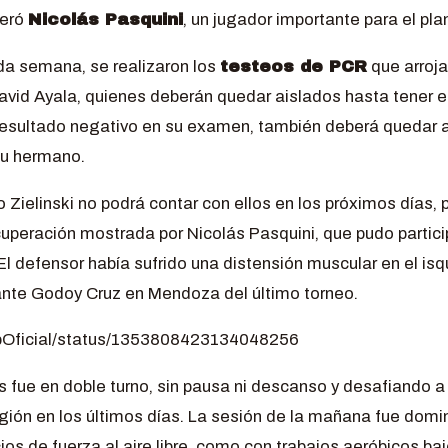
peró
Nicolás Pasquini
, un jugador importante para el plan
da semana, se realizaron los
testeos de PCR
que arroja
avid Ayala, quienes deberán quedar aislados hasta tener el
 resultado negativo en su examen, también deberá quedar 
su hermano.
Zielinski no podrá contar con ellos en los próximos días, 
ecuperación mostrada por Nicolás Pasquini, que pudo particip
 El defensor había sufrido una distensión muscular en el isqu
o ante Godoy Cruz en Mendoza del último torneo.
elpOficial/status/1353808423134048256
s fue en doble turno, sin pausa ni descanso y desafiando a
egión en los últimos días. La sesión de la mañana fue domi
cios de fuerza al aire libre, como con trabajos aeróbicos ba