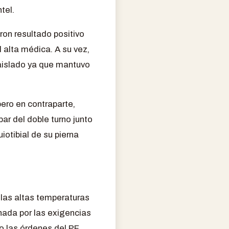
tel.
ron resultado positivo
 alta médica. A su vez,
aislado ya que mantuvo
pero en contraparte,
ar del doble turno junto
iotibial de su pierna
 las altas temperaturas
nada por las exigencias
jo las órdenes del PF