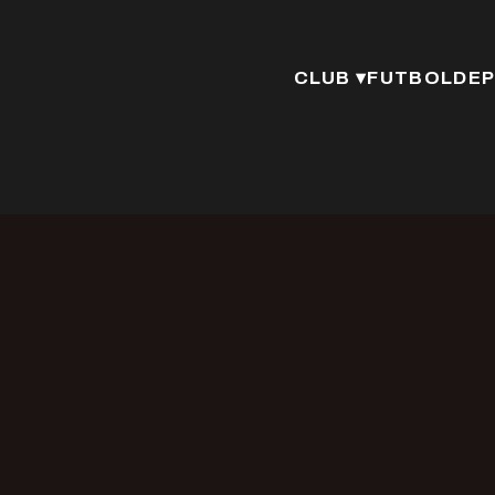
CLUB ▾
FUTBOL
DEP