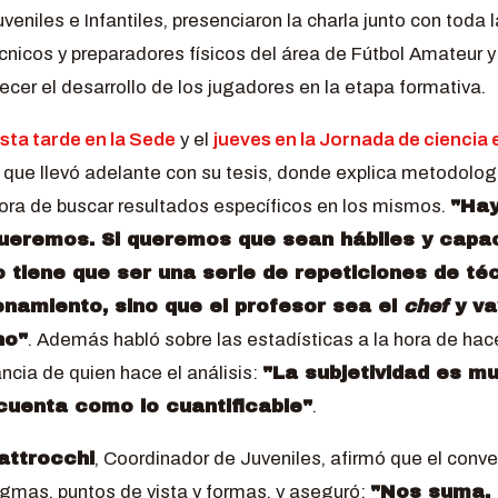
eniles e Infantiles, presenciaron la charla junto con toda l
técnicos y preparadores físicos del área de Fútbol Amateur
ecer el desarrollo de los jugadores en la etapa formativa.
sta tarde en la Sede
y el
jueves en la Jornada de ciencia
n que llevó adelante con su tesis, donde explica metodolo
ora de buscar resultados específicos en los mismos.
"Hay
queremos. Si queremos que sean hábiles y capa
 tiene que ser una serie de repeticiones de té
enamiento, sino que el profesor sea el
chef
y va
no"
. Además habló sobre las estadísticas a la hora de hac
ancia de quien hace el análisis:
"La subjetividad es m
cuenta como lo cuantificable"
.
attrocchi
, Coordinador de Juveniles, afirmó que el conver
igmas, puntos de vista y formas, y aseguró:
"Nos suma. 