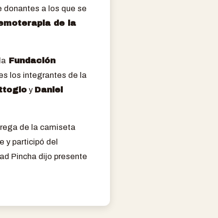
e donantes a los que se
emoterapia de la
 la
Fundación
es los integrantes de la
ttogio
y
Daniel
trega de la camiseta
 y participó del
ad Pincha dijo presente