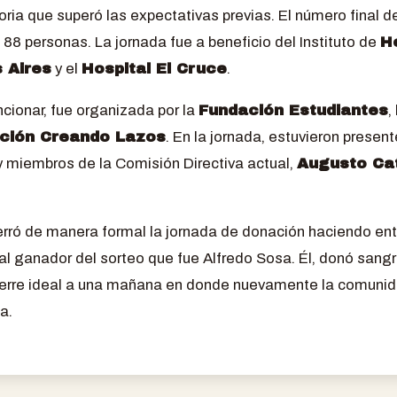
ria que superó las expectativas previas. El número final d
 88 personas. La jornada fue a beneficio del Instituto de
H
 Aires
y el
Hospital El Cruce
.
ionar, fue organizada por la
Fundación Estudiantes
,
ción Creando Lazos
. En la jornada, estuvieron present
 miembros de la Comisión Directiva actual,
Augusto Ca
cerró de manera formal la jornada de donación haciendo en
al ganador del sorteo que fue Alfredo Sosa. Él, donó sangre
cierre ideal a una mañana en donde nuevamente la comunid
ia.