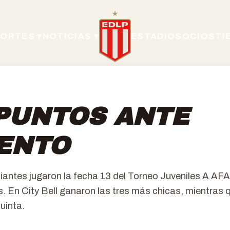
ORTES ▾
NOTICIAS ▾
ESTADIO
SOCIOS
TI
PUNTOS ANTE
ENTO
diantes jugaron la fecha 13 del Torneo Juveniles A A
. En City Bell ganaron las tres más chicas, mientras 
uinta.