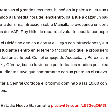
reativas ni grandes recursos, buscó en la pelota quieta un a
ando a la media hora del encuentro, Irala fue a cazar un ba
una durísima infracción sobre Mansilla, provocando un corte
 del VAR, Rey Hilfer le mostró al volante local la correspon
l Ciclón se dedicó a cortar el juego con infracciones y a t
tudiantes entró en el terreno friccionado que le propusieron
idad en su fútbol. Con el empuje de Ascacibar y Pérez, su
z y Gómez, buscó la victoria por todos los medios posibles
 Estudiantes tuvo que conformarse con un punto en el Nuev
itar a Central Córdoba el próximo domingo a las 16.00 con 
oria.
 el Estadio Nuevo Gasómetro
pic.twitter.com/z532vqOM3I