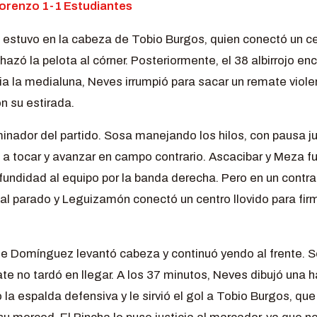
Lorenzo 1-1 Estudiantes
a estuvo en la cabeza de Tobio Burgos, quien conectó un ce
azó la pelota al córner. Posteriormente, el 38 albirrojo en
a la medialuna, Neves irrumpió para sacar un remate violen
n su estirada.
inador del partido. Sosa manejando los hilos, con pausa ju
 a tocar y avanzar en campo contrario. Ascacibar y Meza f
ofundidad al equipo por la banda derecha. Pero en un contr
l parado y Leguizamón conectó un centro llovido para firm
de Domínguez levantó cabeza y continuó yendo al frente. 
e no tardó en llegar. A los 37 minutos, Neves dibujó una ha
a espalda defensiva y le sirvió el gol a Tobio Burgos, qu