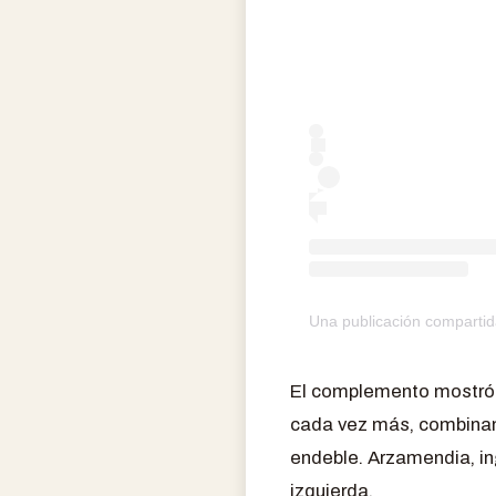
Una publicación compartid
El complemento mostró a
cada vez más, combinand
endeble. Arzamendia, i
izquierda.