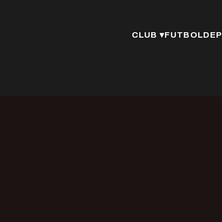
CLUB ▾
FUTBOL
DEP