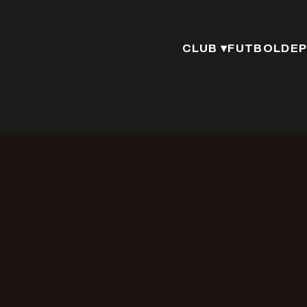
CLUB ▾
FUTBOL
DEP