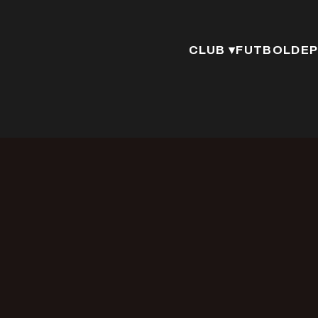
CLUB ▾
FUTBOL
DEP