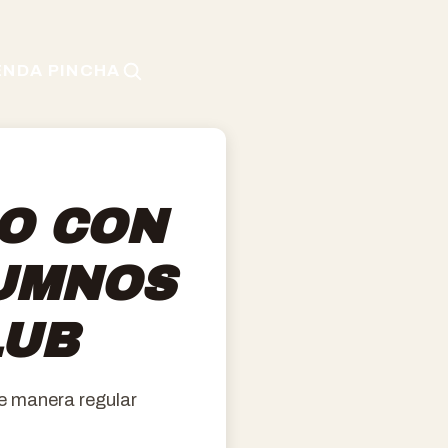
ENDA PINCHA
O CON
UMNOS
LUB
e manera regular