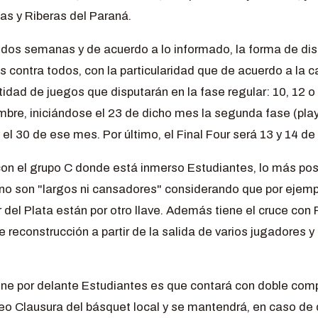
as y Riberas del Paraná.
n dos semanas y de acuerdo a lo informado, la forma de dis
 contra todos, con la particularidad que de acuerdo a la 
idad de juegos que disputarán en la fase regular: 10, 12 o 1
embre, iniciándose el 23 de dicho mes la segunda fase (playo
 el 30 de ese mes. Por último, el Final Four será 13 y 14 de
con el grupo C donde está inmerso Estudiantes, lo más posi
r no son "largos ni cansadores" considerando que por ejemp
del Plata están por otro llave. Además tiene el cruce con
 reconstrucción a partir de la salida de varios jugadores y
ene por delante Estudiantes es que contará con doble co
neo Clausura del básquet local y se mantendrá, en caso de 