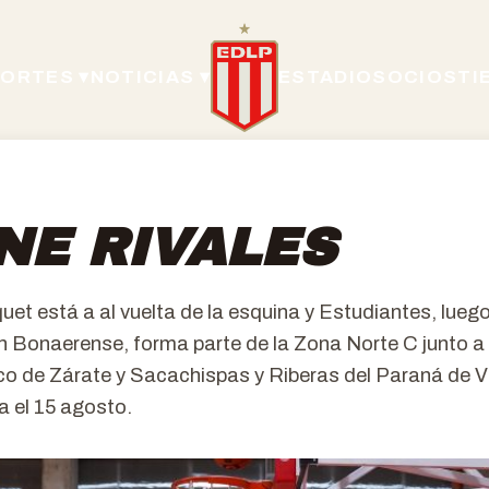
ORTES ▾
NOTICIAS ▾
ESTADIO
SOCIOS
TI
NE RIVALES
uet está a al vuelta de la esquina y Estudiantes, lueg
ón Bonaerense, forma parte de la Zona Norte C junto a
co de Zárate y Sacachispas y Riberas del Paraná de Vi
 el 15 agosto.